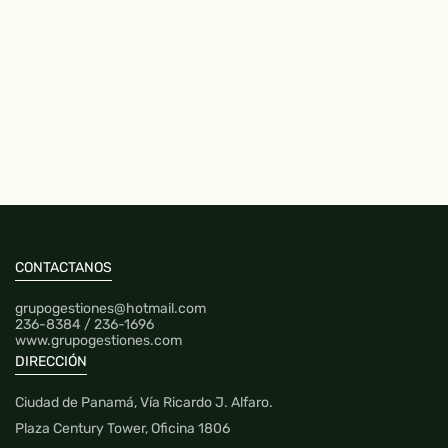
Américas, Punta Pacífica
Torre de Las Américas, Punta Pacífica
0
1
162.16 mt2
$415,000.00 ($2,559.20 x mt2)
CONTACTANOS
grupogestiones@hotmail.com
236-8384 / 236-1696
www.grupogestiones.com
DIRECCIÓN
Ciudad de Panamá, Vía Ricardo J. Alfaro.
Plaza Century Tower, Oficina 1806