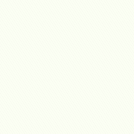
Venta
Casa a la venta en Altos el Golf, San
Francisco
Altos del Golf
3
3