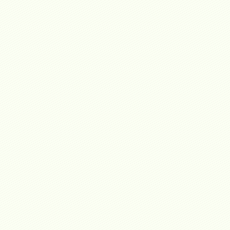
 Internacional Gran Salón Inmobiliario de Bogotá" de Corferias como mi
iario nacional, siempre actualizándonos a las nuevas tendencias del 